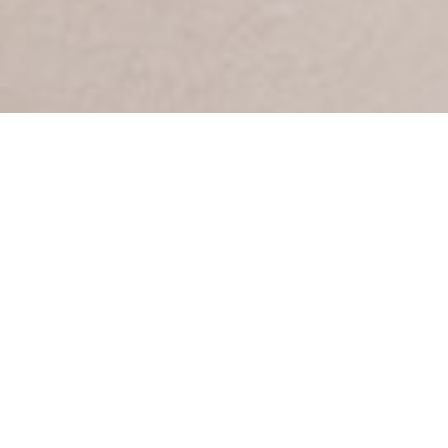
O nás
Už od začiatku roku 2016 sa snažíme
v Prešove vytvoriť to najlepšie miesto na
prácu v zdieľaných priestoroch.
Sme najlepší a najväčší coworkingový
priestor v Prešove. Sme otvorení pre