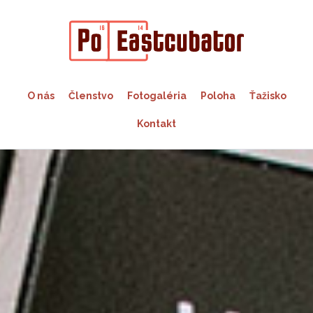
O nás
Členstvo
Fotogaléria
Poloha
Ťažisko
Kontakt